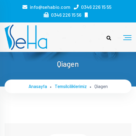
info@sehabio.com
0346 226 15 55
0346 226 15 56
Qiagen
Anasayfa
Temsilciliklerimiz
Qiagen