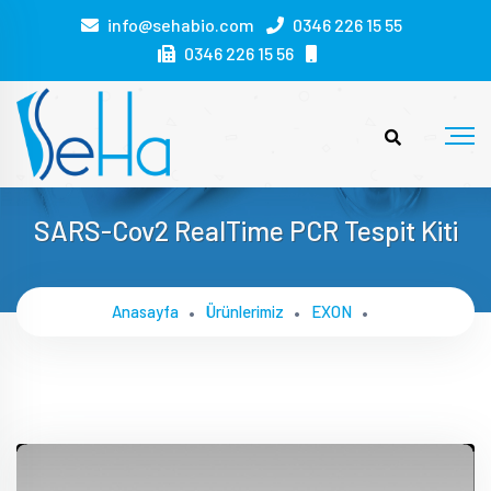
info@sehabio.com
0346 226 15 55
0346 226 15 56
SARS-Cov2 RealTime PCR Tespit Kiti
Anasayfa
Ürünlerimiz
EXON