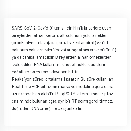
SARS-CoV-2 (Covid19) tanısı için klinik kriterlere uyan
bireylerden alınan serum, alt solunum yolu örnekleri
(bronkoalveolarlavaj, balgam, trakeal aspirat) ve üst
solunum yolu örnekleri (nazofaringeal sıvılar ve sürüntü)
ya da tanısal amaçlıdır. Bireylerden alınan örneklerden
izole edilen RNA kullanılarak hedef nükleik asitlerin
çoğaltılması esasına dayanan kittir.
Reaksiyon süresi ortalama 1 saattir. Bu süre kullanılan
Real Time PCR cihazının marka ve modeline göre daha
uzun/daha kısa olabilir. RT-qPCRMix Ters Transkriptaz
enziminde bulunan açık, ayrı bir RT adımı gerektirmez,
doğrudan RNA örneği ile çalıştırılabilir.