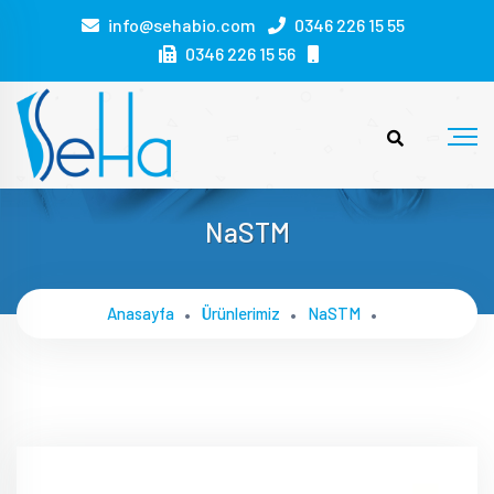
info@sehabio.com
0346 226 15 55
0346 226 15 56
NaSTM
Anasayfa
Ürünlerimiz
NaSTM